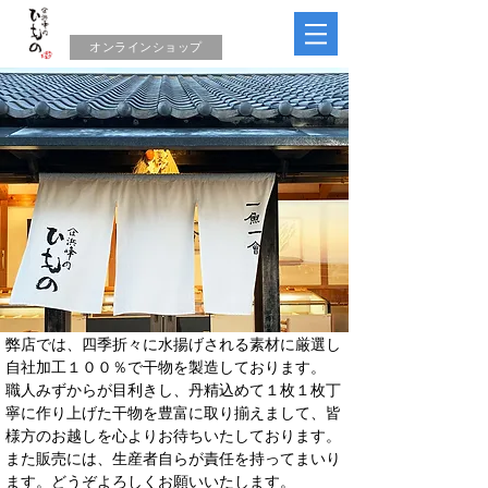
オンラインショップ
弊店では、四季折々に水揚げされる素材に厳選し
自社加工１００％で干物を製造しております。
職人みずからが目利きし、丹精込めて１枚１枚丁
寧に作り上げた干物を豊富に取り揃えまして、
皆
様方のお越しを心よりお待ちいたしております。
また
販売には、生産者自らが責任を持ってまいり
ます。​どうぞよろしくお願いいたします。