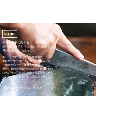
STORY
素材と真剣に向き合う。先代から
受け継がれてきた​こだわりの製法で
丹精込めて作り続けます。
海と山に囲まれたここ三重県熊野。
​大自然に恵まれたこの地で５０年以上続く
干物専門店です。獲れたての素材、
熊野山麓の天然水や自然海塩を使い、個々
の魚の持つ旨味を引き出す加工法から作り
上げた絶品のひものをお楽しみください。
浜峰のこだわりはこちらから