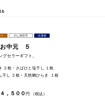
送る
ラー
のし対応可
冷凍便
お中元 ５
ングセラーギフト。
き ２枚・さばひと塩干し １枚
ん干し ２枚・天然鯛ひらき １枚
４，５００
円
（税込）