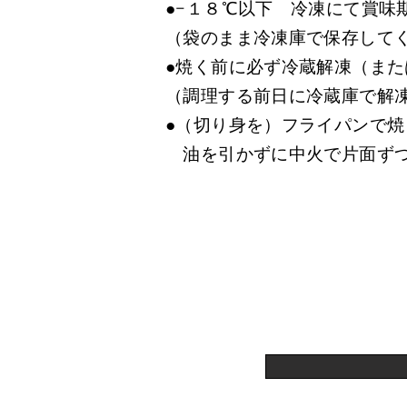
−１８℃以下 冷凍にて賞味
●
（袋のまま冷凍庫で保存して
焼く前に必ず冷蔵解凍（また
●
（調理する前日に冷蔵庫で解
●（切り身を）フライパンで
油を引かずに中火で片面ずつ